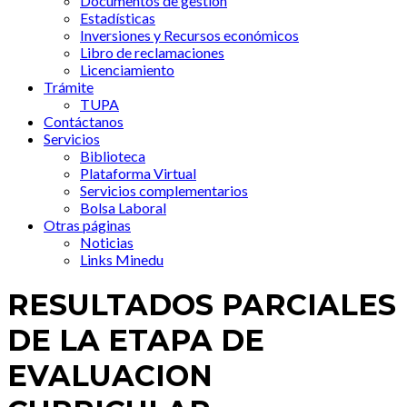
Documentos de gestión
Estadísticas
Inversiones y Recursos económicos
Libro de reclamaciones
Licenciamiento
Trámite
TUPA
Contáctanos
Servicios
Biblioteca
Plataforma Virtual
Servicios complementarios
Bolsa Laboral
Otras páginas
Noticias
Links Minedu
RESULTADOS PARCIALES
DE LA ETAPA DE
EVALUACION