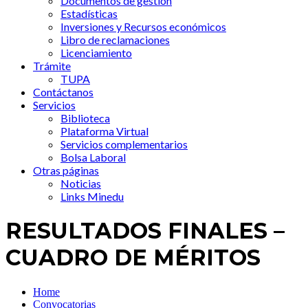
Documentos de gestión
Estadísticas
Inversiones y Recursos económicos
Libro de reclamaciones
Licenciamiento
Trámite
TUPA
Contáctanos
Servicios
Biblioteca
Plataforma Virtual
Servicios complementarios
Bolsa Laboral
Otras páginas
Noticias
Links Minedu
RESULTADOS FINALES –
CUADRO DE MÉRITOS
Home
Convocatorias