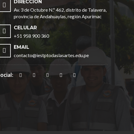
DIRECCION
Av. 3 de Octubre N.º 462, distrito de Talavera,
provincia de Andahuaylas, región Apurímac
CELULAR
+51 958 900 360
EMAIL
contacto@iestptodaslasartes.edu.pe
ocial: