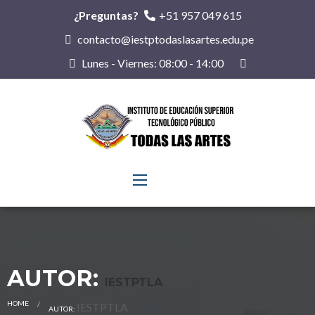
¿Preguntas?
+51 957 049 615
contacto@iestptodaslasartes.edu.pe
Lunes - Viernes: 08:00 - 14:00
AUTOR:
IESTPTLA
HOME
CURRENT:
IESTPTLA
AUTOR: