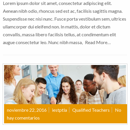
Lorem ipsum dolor sit amet, consectetur adipiscing elit.
Aenean nibh odio, rhoncus sed est ac, facilisis sagittis magna.
Suspendisse nec nisi nunc. Fusce porta vestibulum sem, ultrices
ullamcorper dui eleifend non. In mattis, dolor et dictum
convallis, massa libero facilisis tellus, at condimentum elit
augue consectetur leo. Nunc nibh massa,
Read More…
noviembre 22, 2016
iestptla
Qualified Teachers
No
hay comentarios