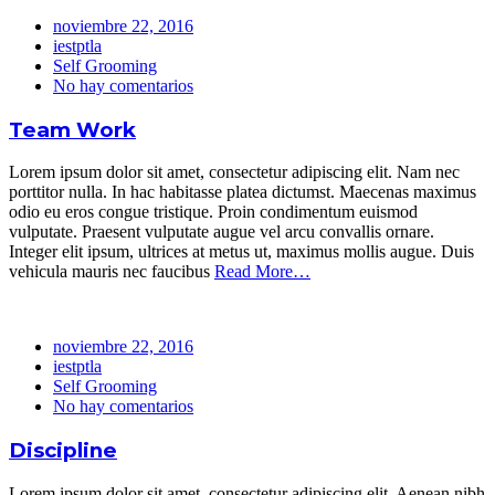
noviembre 22, 2016
iestptla
Self Grooming
No hay comentarios
Team Work
Lorem ipsum dolor sit amet, consectetur adipiscing elit. Nam nec
porttitor nulla. In hac habitasse platea dictumst. Maecenas maximus
odio eu eros congue tristique. Proin condimentum euismod
vulputate. Praesent vulputate augue vel arcu convallis ornare.
Integer elit ipsum, ultrices at metus ut, maximus mollis augue. Duis
vehicula mauris nec faucibus
Read More…
noviembre 22, 2016
iestptla
Self Grooming
No hay comentarios
Discipline
Lorem ipsum dolor sit amet, consectetur adipiscing elit. Aenean nibh