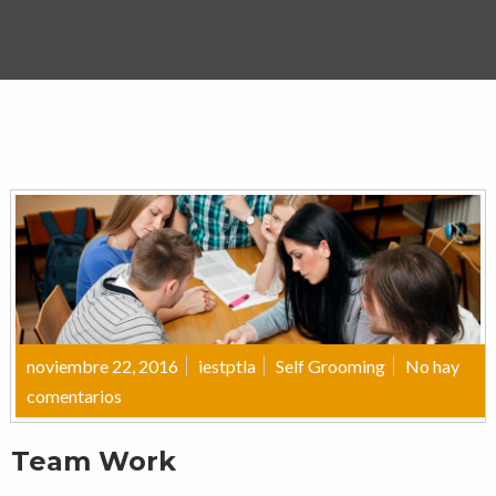
noviembre 22, 2016
iestptla
Self Grooming
No hay
comentarios
Team Work