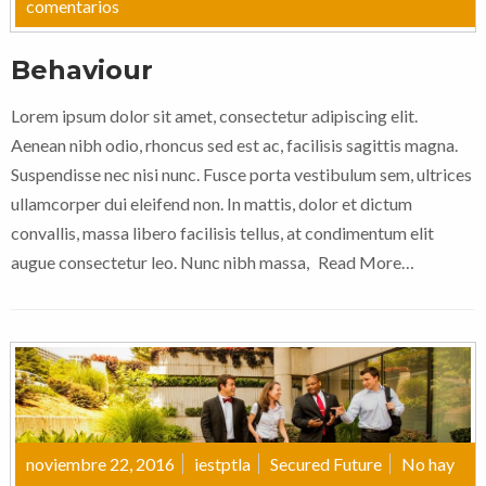
comentarios
Behaviour
Lorem ipsum dolor sit amet, consectetur adipiscing elit.
Aenean nibh odio, rhoncus sed est ac, facilisis sagittis magna.
Suspendisse nec nisi nunc. Fusce porta vestibulum sem, ultrices
ullamcorper dui eleifend non. In mattis, dolor et dictum
convallis, massa libero facilisis tellus, at condimentum elit
augue consectetur leo. Nunc nibh massa,
Read More…
noviembre 22, 2016
iestptla
Secured Future
No hay