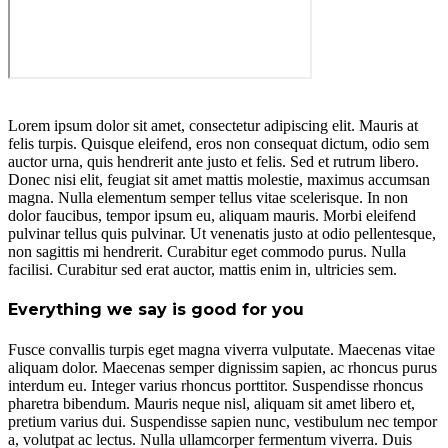
Lorem ipsum dolor sit amet, consectetur adipiscing elit. Mauris at
felis turpis. Quisque eleifend, eros non consequat dictum, odio sem
auctor urna, quis hendrerit ante justo et felis. Sed et rutrum libero.
Donec nisi elit, feugiat sit amet mattis molestie, maximus accumsan
magna. Nulla elementum semper tellus vitae scelerisque. In non
dolor faucibus, tempor ipsum eu, aliquam mauris. Morbi eleifend
pulvinar tellus quis pulvinar. Ut venenatis justo at odio pellentesque,
non sagittis mi hendrerit. Curabitur eget commodo purus. Nulla
facilisi. Curabitur sed erat auctor, mattis enim in, ultricies sem.
Everything we say is good for you
Fusce convallis turpis eget magna viverra vulputate. Maecenas vitae
aliquam dolor. Maecenas semper dignissim sapien, ac rhoncus purus
interdum eu. Integer varius rhoncus porttitor. Suspendisse rhoncus
pharetra bibendum. Mauris neque nisl, aliquam sit amet libero et,
pretium varius dui. Suspendisse sapien nunc, vestibulum nec tempor
a, volutpat ac lectus. Nulla ullamcorper fermentum viverra. Duis