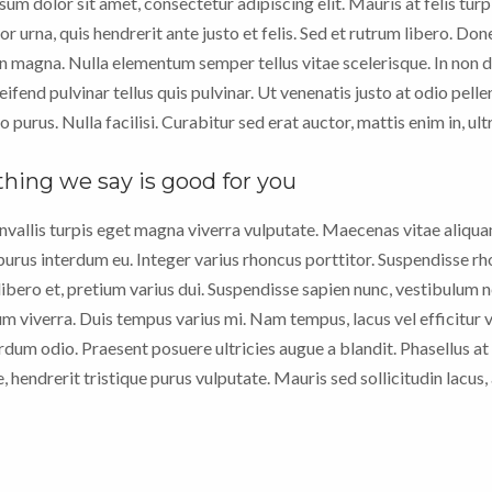
um dolor sit amet, consectetur adipiscing elit. Mauris at felis tur
r urna, quis hendrerit ante justo et felis. Sed et rutrum libero. Don
 magna. Nulla elementum semper tellus vitae scelerisque. In non d
ifend pulvinar tellus quis pulvinar. Ut venenatis justo at odio pell
urus. Nulla facilisi. Curabitur sed erat auctor, mattis enim in, ult
hing we say is good for you
nvallis turpis eget magna viverra vulputate. Maecenas vitae aliqu
purus interdum eu. Integer varius rhoncus porttitor. Suspendisse r
libero et, pretium varius dui. Suspendisse sapien nunc, vestibulum 
 viverra. Duis tempus varius mi. Nam tempus, lacus vel efficitur vi
terdum odio. Praesent posuere ultricies augue a blandit. Phasellus
, hendrerit tristique purus vulputate. Mauris sed sollicitudin lacus,