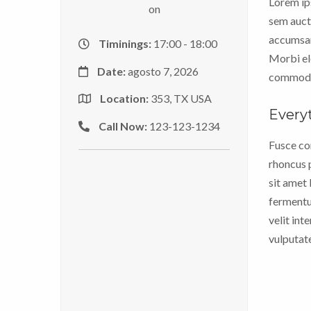
Lorem ips
on
sem aucto
accumsan
Timinings:
17:00 - 18:00
Morbi ele
Date:
agosto 7, 2026
commodo p
Location:
353, TX USA
Everyt
Call Now:
123-123-1234
Fusce co
rhoncus 
sit amet 
fermentum
velit in
vulputate