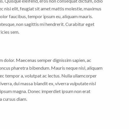
pis. Quisque eleifend, eros non consequat dictum, odio
ec nisi elit, feugiat sit amet mattis molestie, maximus
olor faucibus, tempor ipsum eu, aliquam mauris.
entesque, non sagittis mi hendrerit. Curabitur eget
ricies sem.
am dolor. Maecenas semper dignissim sapien, ac
honcus pharetra bibendum. Mauris neque nisl, aliquam
nec tempor a, volutpat ac lectus. Nulla ullamcorper
verra, dui massa blandit ex, viverra vulputate nisl
 at ipsum magna. Donec imperdiet ipsum non erat
 a cursus diam.