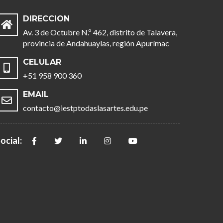
DIRECCION
Av. 3 de Octubre N.º 462, distrito de Talavera,
provincia de Andahuaylas, región Apurímac
CELULAR
+51 958 900 360
EMAIL
contacto@iestptodaslasartes.edu.pe
ocial: